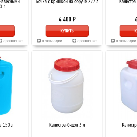
 навесными
Бочка с крышкой на обруче 227 л
Канистра 
0 л
4 400 ₽
КУПИТЬ
К
сравнение
в закладки
сравнение
в закладки
а 150 л
Канистра-бидон 3 л
Канистр