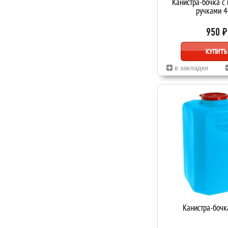
Канистра-бочка с
ручками 4
950 ₽
КУПИТЬ
в закладки
Канистра-бочк