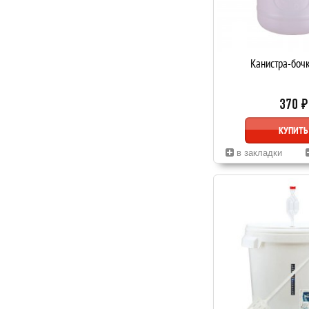
Канистра-боч
370 ₽
КУПИТЬ
в закладки