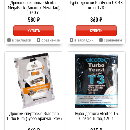
Дрожжи спиртовые Alcotec
Турбо-дрожжи PuriFerm UK-48
MegaPack (Алкотек МегаПак),
Turbo, 128 г
360 г
580 ₽
360 ₽
КУПИТЬ
КУПИТЬ
в закладки
сравнение
в закладки
сравнение
Дрожжи спиртовые Bragman
Турбо-дрожжи Alcotec T3
Turbo Rum (Турбо Брагман Ром)
Classic Turbo, 120 г